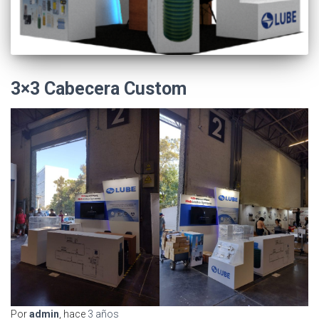
3×3 Cabecera Custom
Por
admin
, hace
3 años