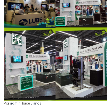
Por
admin
, hace
3 años